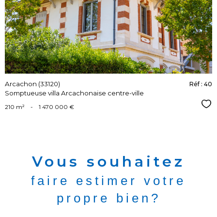
bien
Arcachon (33120)
Réf : 40
Somptueuse villa Arcachonaise centre-ville
Sél
210 m²
-
1 470 000 €
vous souhaitez
faire estimer votre
propre bien?